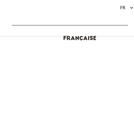
BEL OMBRE DURANT LA PÉRIODE
BACK
FRANÇAISE