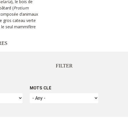
elaria
), le bois de
âtard (
Protium
e composée d’animaux
 le gros cateau verte
, le seul mammifère
ÈRES
FILTER
mauriciennes sont la
 vents qui ont ont mené
le. Elles peuvent être
MOTS CLÉ
de (>400m)