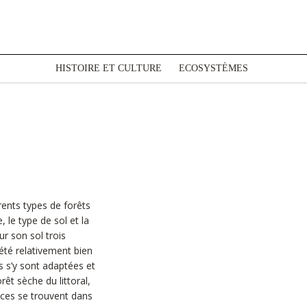
HISTOIRE ET CULTURE
ECOSYSTÈMES
ÉCOSYSTÈMES TERRESTRES
érents types de forêts
 le type de sol et la
r son sol trois
 été relativement bien
s s’y sont adaptées et
êt sèche du littoral,
èces se trouvent dans