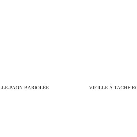
de mousse (4,000-
mm/an, 600-800m) :
e brouillard, riche en
tes
nts in Mauritius,
The
S
LLE-PAON BARIOLÉE
VIEILLE À TACHE 
ombreux écosystèmes
à leur environnement.
ité élevée d’arbres,
utien qui ancrent
aux de ces forêts