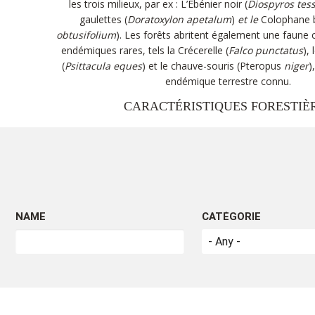
les trois milieux, par ex : L’Ébénier noir (
Diospyros tess
gaulettes (
Doratoxylon apetalum
)
et le
Colophane b
obtusifolium
). Les forêts abritent également une faun
endémiques rares, tels la Crécerelle (
Falco punctatus
),
(
Psittacula eques
) et le chauve-souris (Pteropus
niger
)
endémique terrestre connu.
CARACTÉRISTIQUES FORESTI
Types de forêts
Les conditions qui provoquent la spécificité des forêts 
pluviométrie, l’altitude, les types de sol et le régime des
au développement de dix différents types de forêts sur l’î
NAME
CATÉGORIE
classées comme suit :
Littoral (0-200m)
Intermédiaire (200-
Altitu
400m)