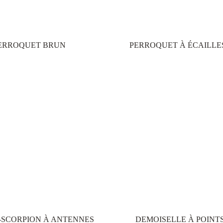
niques, au processus
eau. Elles aident aussi
rturbations. D’un point
ERROQUET BRUN
PERROQUET À ÉCAILLE
important pour de
d’exemple, le Parc
de 100 000 visiteurs
de manière adéquate
la création d’emplois,
 sécurité alimentaire,
lles jouent surtout un
gétale et de la faune.
eprésentent plus que
 des espèces animales
 on estime que les
-SCORPION À ANTENNES
DEMOISELLE À POINT