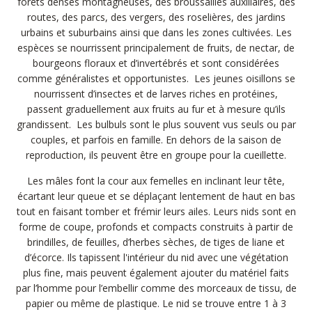
forêts denses montagneuses, des broussailles auxiliaires, des
routes, des parcs, des vergers, des roselières, des jardins
urbains et suburbains ainsi que dans les zones cultivées. Les
espèces se nourrissent principalement de fruits, de nectar, de
bourgeons floraux et d’invertébrés et sont considérées
comme généralistes et opportunistes. Les jeunes oisillons se
nourrissent d’insectes et de larves riches en protéines,
passent graduellement aux fruits au fur et à mesure qu’ils
grandissent. Les bulbuls sont le plus souvent vus seuls ou par
couples, et parfois en famille. En dehors de la saison de
reproduction, ils peuvent être en groupe pour la cueillette.
Les mâles font la cour aux femelles en inclinant leur tête,
écartant leur queue et se déplaçant lentement de haut en bas
tout en faisant tomber et frémir leurs ailes. Leurs nids sont en
forme de coupe, profonds et compacts construits à partir de
brindilles, de feuilles, d’herbes sèches, de tiges de liane et
d’écorce. Ils tapissent l'intérieur du nid avec une végétation
plus fine, mais peuvent également ajouter du matériel faits
par l’homme pour l’embellir comme des morceaux de tissu, de
papier ou même de plastique. Le nid se trouve entre 1 à 3