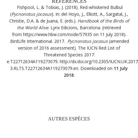
RÉFÉRENCES
Fishpool, L. & Tobias, J. (2018). Red-whiskered Bulbul
(
Pycnonotus jocosus
). In: del Hoyo, J., Elliott, A., Sargatal, J.,
Christie, D.A. & de Juana, E. (eds.).
Handbook of the Birds of
the World Alive
. Lynx Edicions, Barcelona. (retrieved
from
https://www.hbw.com/node/57935
on 11 July 2018).
BirdLife International. 2017.
Pycnonotus jocosus
(amended
version of 2016 assessment). The IUCN Red List of
Threatened Species 2017:
e.T22712634A119273079.
http://dx.doi.org/10.2305/IUCN.UK.2017
3.RLTS.T22712634A119273079.en
. Downloaded on
11 July
2018
.
AUTRES ESPÈCES