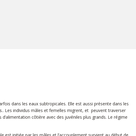
fois dans les eaux subtropicales. Elle est aussi présente dans les
s.. Les individus mâles et femelles migrent, et peuvent traverser
s d’alimentation côtière avec des juvéniles plus grands. Le régime
le est initiée par les mâles et l’accouplement survient au début de