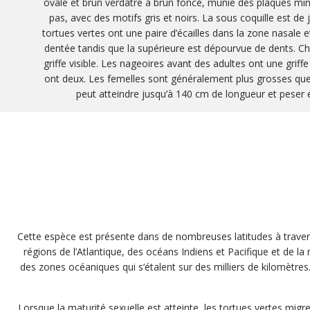
ovale et brun verdâtre à brun foncé, munie des plaques mi
pas, avec des motifs gris et noirs. La sous coquille est de
tortues vertes ont une paire d’écailles dans la zone nasale e
dentée tandis que la supérieure est dépourvue de dents. C
griffe visible. Les nageoires avant des adultes ont une griffe
ont deux. Les femelles sont généralement plus grosses que 
peut atteindre jusqu’à 140 cm de longueur et peser 
Cette espèce est présente dans de nombreuses latitudes à travers 
régions de l’Atlantique, des océans Indiens et Pacifique et de l
des zones océaniques qui s’étalent sur des milliers de kilomètres
Lorsque la maturité sexuelle est atteinte, les tortues vertes migr