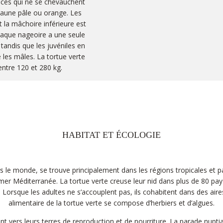
nces qui ne se chevauchent
 jaune pâle ou orange. Les
t la mâchoire inférieure est
haque nageoire a une seule
 tandis que les juvéniles en
les mâles. La tortue verte
entre 120 et 280 kg.
HABITAT ET ÉCOLOGIE
le monde, se trouve principalement dans les régions tropicales et par
a mer Méditerranée. La tortue verte creuse leur nid dans plus de 80 pay
. Lorsque les adultes ne s’accouplent pas, ils cohabitent dans des aire
alimentaire de la tortue verte se compose d’herbiers et d’algues.
ent vers leurs terres de reproduction et de nourriture. La parade nuptia