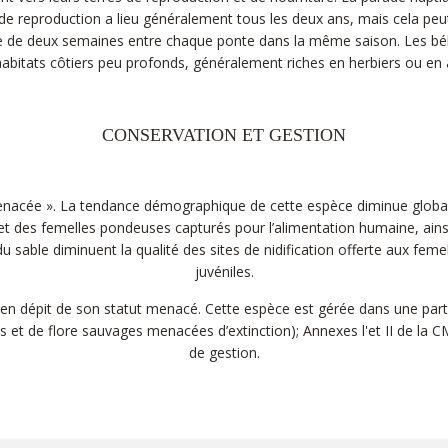
e de reproduction a lieu généralement tous les deux ans, mais cela peut
e de deux semaines entre chaque ponte dans la même saison. Les bébés
habitats côtiers peu profonds, généralement riches en herbiers ou en a
CONSERVATION ET GESTION
 menacée ». La tendance démographique de cette espèce diminue global
et des femelles pondeuses capturés pour l’alimentation humaine, ainsi
on du sable diminuent la qualité des sites de nidification offerte au
juvéniles.
en dépit de son statut menacé. Cette espèce est gérée dans une partie d
et de flore sauvages menacées d’extinction); Annexes l'et II de la CM
de gestion.