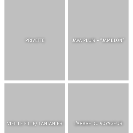
TOURTERELLE TIGRINE
GOYAVE DE CHINE
PRIVETTE
PIGEON DE MADAGASCAR
JAVA PLUM – “JAMBLON”
MACAQUE CRABIER
VIEILLE FILLE/ LANTANIER
ASTRILD ONDULÉ
L’ARBRE DU VOYAGEUR
TISSERIN GENDARME