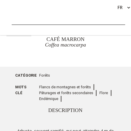
RETOUR
CAFÉ MARRON
Coffea macrocarpa
CATÉGORIE
Forêts
MOTS
Flancs de montagnes et forêts
CLÉ
Pâturages et forêts secondaires
Flore
Endémique
DESCRIPTION
Arbuste, souvent ramifié, qui peut atteindre 4 m de