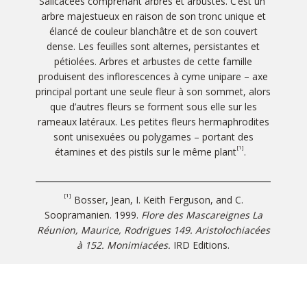
Salicacées comprenant arbres et arbustes. C’est un
arbre majestueux en raison de son tronc unique et
élancé de couleur blanchâtre et de son couvert
dense. Les feuilles sont alternes, persistantes et
pétiolées. Arbres et arbustes de cette famille
produisent des inflorescences à cyme unipare – axe
principal portant une seule fleur à son sommet, alors
que d’autres fleurs se forment sous elle sur les
rameaux latéraux. Les petites fleurs hermaphrodites
sont unisexuées ou polygames – portant des
[1]
étamines et des pistils sur le même plant
.
[1]
Bosser, Jean, I. Keith Ferguson, and C.
Soopramanien. 1999.
Flore des Mascareignes La
Réunion, Maurice, Rodrigues 149. Aristolochiacées
à 152. Monimiacées.
IRD Editions.