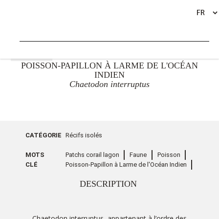
RETOUR
POISSON-PAPILLON À LARME DE L'OCÉAN
INDIEN
Chaetodon interruptus
CATÉGORIE
Récifs isolés
MOTS
Patchs corail lagon
Faune
Poisson
CLÉ
Poisson-Papillon à Larme de l'Océan Indien
DESCRIPTION
Chaetodon interruptus, appartenant à l’ordre des