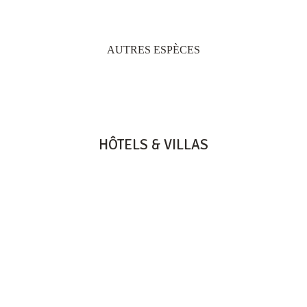
AUTRES ESPÈCES
HÔTELS & VILLAS
HERITAGE RESORTS & GOLF
HERITAGE LE TELFAIR
HERITAGE AWALI
HERITAGE THE VILLAS
HERITAGE LE TELFAIR GOLF & WELLNESS RESORT
B9 BEL OMBRE, 61002 - MAURITIUS
TEL: +230 601 5500
HERITAGE AWALI GOLF & SPA RESORT
B9 BEL OMBRE, 61002 - MAURITIUS
TEL: +230 601 1500