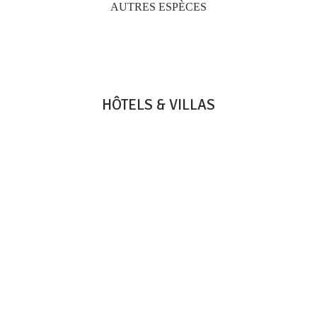
AUTRES ESPÈCES
HÔTELS & VILLAS
HERITAGE RESORTS & GOLF
HERITAGE LE TELFAIR
HERITAGE AWALI
HERITAGE THE VILLAS
HERITAGE LE TELFAIR GOLF & WELLNESS RESORT
B9 BEL OMBRE, 61002 - MAURITIUS
TEL: +230 601 5500
HERITAGE AWALI GOLF & SPA RESORT
B9 BEL OMBRE, 61002 - MAURITIUS
TEL: +230 601 1500
HERITAGE THE VILLAS
DOMAINE DE BEL OMBRE
B9 BEL OMBRE, 61002 - MAURITIUS
TEL: +230 601 5535