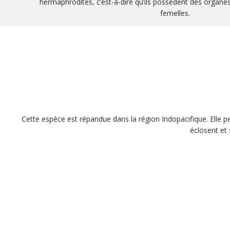
hermaphrodites, c’est-à-dire qu’ils possèdent des organe
femelles.
Cette espèce est répandue dans la région Indopacifique. Elle p
éclosent et