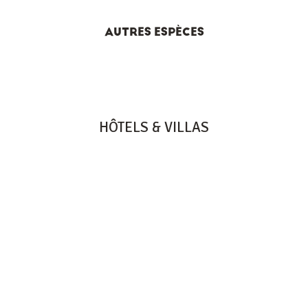
AUTRES ESPÈCES
HÔTELS & VILLAS
HERITAGE RESORTS & GOLF
HERITAGE LE TELFAIR
HERITAGE AWALI
HERITAGE THE VILLAS
HERITAGE LE TELFAIR GOLF & WELLNESS RESORT
B9 BEL OMBRE, 61002 - MAURITIUS
TEL: +230 601 5500
HERITAGE AWALI GOLF & SPA RESORT
B9 BEL OMBRE, 61002 - MAURITIUS
TEL: +230 601 1500
HERITAGE THE VILLAS