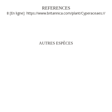
REFERENCES
8 [En ligne]
https://www.britannica.com/plant/Cyperaceaes://
AUTRES ESPÈCES
HERITAGE LE TELFAIR GOLF & WELLNESS RESORT
B9 BEL OMBRE, 61002 - MAURITIUS
TEL: +230 601 5500
HERITAGE AWALI GOLF & SPA RESORT
B9 BEL OMBRE, 61002 - MAURITIUS
TEL: +230 601 1500
HERITAGE THE VILLAS
DOMAINE DE BEL OMBRE
B9 BEL OMBRE, 61002 - MAURITIUS
TEL: +230 601 5535