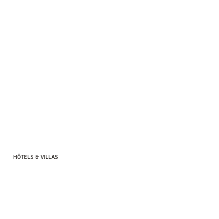
HÔTELS & VILLAS
HERITAGE RESORTS & GOLF
HERITAGE LE TELFAIR
HERITAGE AWALI
HERITAGE THE VILLAS