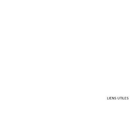
LIENS UTILES
HERITAGE VILLAS VALRICHE
HERITAGE GOLF CLUB
BEL OMBRE NATURE RESERVE
HERITAGE C-BEACH CLUB
REMERCIEMENTS