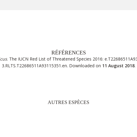
RÉFÉRENCES
icus
. The IUCN Red List of Threatened Species 2016: e.T22686511A
3.RLTS.T22686511A93115351.en
. Downloaded on
11 August 2018
.
AUTRES ESPÈCES