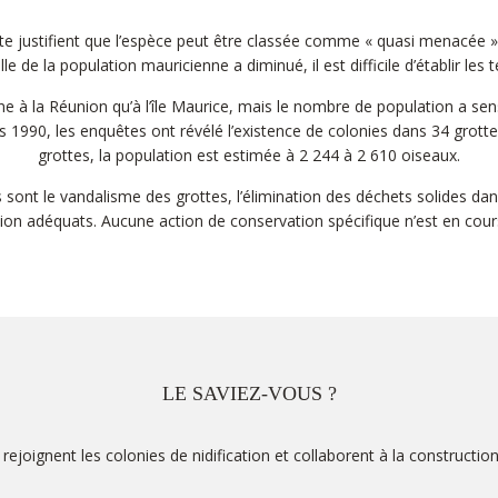
te justifient que l’espèce peut être classée comme « quasi menacée » d
e de la population mauricienne a diminué, il est difficile d’établir l
 la Réunion qu’à l’île Maurice, mais le nombre de population a sensi
 1990, les enquêtes ont révélé l’existence de colonies dans 34 grott
grottes, la population est estimée à 2 244 à 2 610 oiseaux.
nt le vandalisme des grottes, l’élimination des déchets solides dans 
tion adéquats. Aucune action de conservation spécifique n’est en c
LE SAVIEZ-VOUS ?
ignent les colonies de nidification et collaborent à la construction d