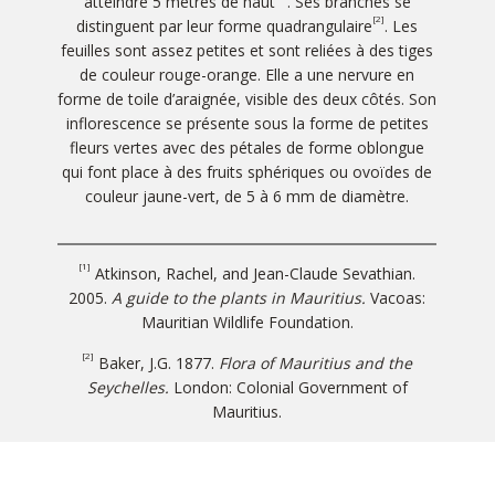
atteindre 5 mètres de haut
. Ses branches se
[2]
distinguent par leur forme quadrangulaire
. Les
feuilles sont assez petites et sont reliées à des tiges
de couleur rouge-orange. Elle a une nervure en
forme de toile d’araignée, visible des deux côtés. Son
inflorescence se présente sous la forme de petites
fleurs vertes avec des pétales de forme oblongue
qui font place à des fruits sphériques ou ovoïdes de
couleur jaune-vert, de 5 à 6 mm de diamètre.
[1]
Atkinson, Rachel, and Jean-Claude Sevathian.
2005.
A guide to the plants in Mauritius.
Vacoas:
Mauritian Wildlife Foundation.
[2]
Baker, J.G. 1877.
Flora of Mauritius and the
Seychelles.
London: Colonial Government of
Mauritius.