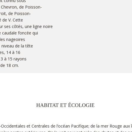
nt connu sous
e Chevron, de Poisson-
roit, de Poisson-
é de V. Cette
 ses côtés, une ligne noire
e caudale foncée qui
des nageoires
 niveau de la tête
es, 14 à 16
13 à 15 rayons
de 18 cm. ​
HABITAT ET ÉCOLOGIE
Occidentales et Centrales de l’océan Pacifique; de la mer Rouge aux î