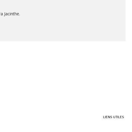
ra Jacinthe.
LIENS UTILES
HERITAGE VILLAS VALRICHE