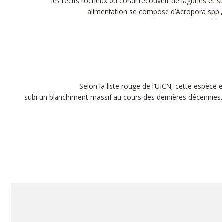
les récifs rocheux ou corail recouvert de lagunes et 
alimentation se compose d’Acropora spp., 
Selon la liste rouge de l’UICN, cette espè
subi un blanchiment massif au cours des dernières décennies