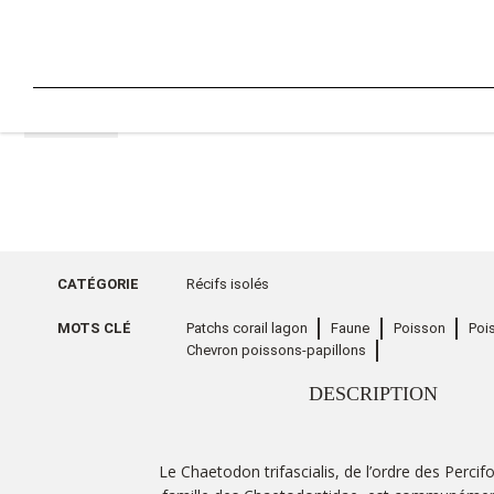
RETOUR
CATÉGORIE
Récifs isolés
MOTS CLÉ
Patchs corail lagon
Faune
Poisson
Poi
Chevron poissons-papillons
DESCRIPTION
Le Chaetodon trifascialis, de l’ordre des Perci