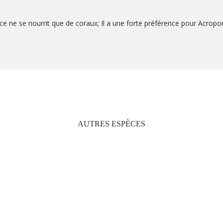
e ne se nourrit que de coraux; Il a une forte préférence pour Acropo
AUTRES ESPÈCES
HERITAGE LE TELFAIR GOLF & WELLNESS RESORT
B9 BEL OMBRE, 61002 - MAURITIUS
TEL: +230 601 5500
HERITAGE AWALI GOLF & SPA RESORT