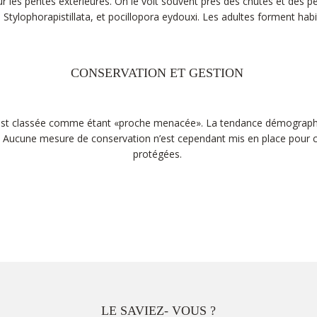
sur les pentes extérieures. On le voit souvent près des chutes et des p
Stylophorapistillata, et pocillopora eydouxi. Les adultes forment hab
CONSERVATION ET GESTION
ce est classée comme étant «proche menacée». La tendance démographi
. Aucune mesure de conservation n’est cependant mis en place pour c
protégées.
LE SAVIEZ- VOUS ?