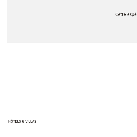
Cette espèc
HÔTELS & VILLAS
HERITAGE RESORTS & GOLF