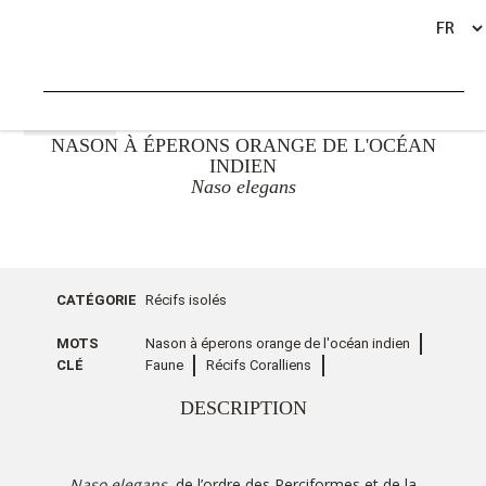
RETOUR
NASON À ÉPERONS ORANGE DE L'OCÉAN
INDIEN
Naso elegans
CATÉGORIE
Récifs isolés
MOTS
Nason à éperons orange de l'océan indien
CLÉ
Faune
Récifs Coralliens
DESCRIPTION
Naso elegans,
de l’ordre des Perciformes et de la