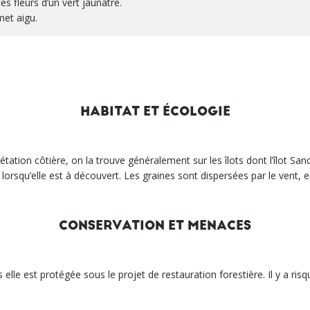
s fleurs d’un vert jaunâtre.
met aigu.
HABITAT ET ÉCOLOGIE
ation côtière, on la trouve généralement sur les îlots dont l’îlot San
rsqu’elle est à découvert. Les graines sont dispersées par le vent,
CONSERVATION ET MENACES
le est protégée sous le projet de restauration forestière. Il y a risq