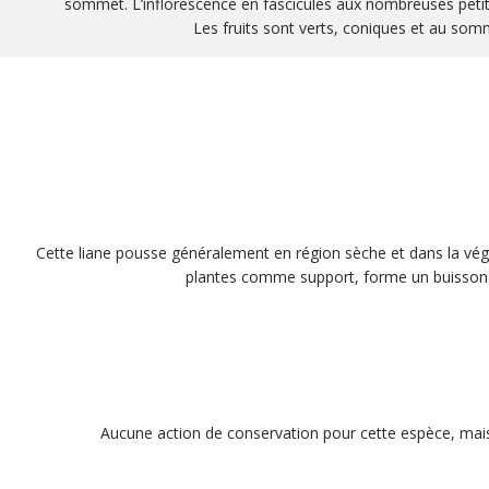
sommet. L’inflorescence en fascicules aux nombreuses petite
Les fruits sont verts, coniques et au som
Cette liane pousse généralement en région sèche et dans la végét
plantes comme support, forme un buisson lo
Aucune action de conservation pour cette espèce, mais el