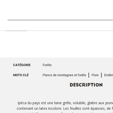
RETOUR
CATÉGORIE
Forêts
MOTS CLÉ
Flancs de montagnes et forêts
Flore
Endém
DESCRIPTION
Ipéca du pays est une liane grêle, volubile, glabre aux j
contenant un latex incolore. Les feuilles sont épaisses, de