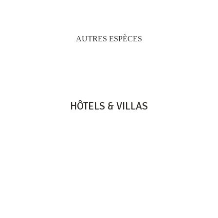
AUTRES ESPÈCES
HÔTELS & VILLAS
HERITAGE RESORTS & GOLF
HERITAGE LE TELFAIR
HERITAGE AWALI
HERITAGE THE VILLAS
HERITAGE LE TELFAIR GOLF & WELLNESS RESORT
B9 BEL OMBRE, 61002 - MAURITIUS
TEL: +230 601 5500
HERITAGE AWALI GOLF & SPA RESORT
B9 BEL OMBRE, 61002 - MAURITIUS
TEL: +230 601 1500