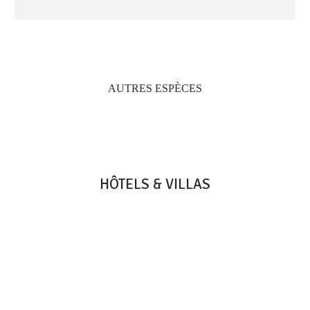
AUTRES ESPÈCES
HÔTELS & VILLAS
HERITAGE RESORTS & GOLF
HERITAGE LE TELFAIR
HERITAGE AWALI
HERITAGE THE VILLAS
HERITAGE LE TELFAIR GOLF & WELLNESS RESORT
B9 BEL OMBRE, 61002 - MAURITIUS
TEL: +230 601 5500