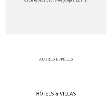
Cette espèce peut vivre jusqu’à 22 ans.
AUTRES ESPÈCES
HÔTELS & VILLAS
HERITAGE RESORTS & GOLF
HERITAGE LE TELFAIR