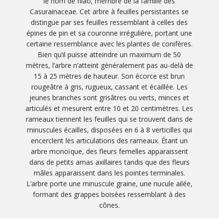
le nom de filao, membre de la famille des
Casurainaceae. Cet arbre à feuilles persistantes se
distingue par ses feuilles ressemblant à celles des
épines de pin et sa couronne irrégulière, portant une
certaine ressemblance avec les plantes de conifères.
Bien qu’il puisse atteindre un maximum de 50
mètres, l’arbre n’atteint généralement pas au-delà de
15 à 25 mètres de hauteur. Son écorce est brun
rougeâtre à gris, rugueux, cassant et écaillée. Les
jeunes branches sont grisâtres ou verts, minces et
articulés et mesurent entre 10 et 20 centimètres. Les
rameaux tiennent les feuilles qui se trouvent dans de
minuscules écailles, disposées en 6 à 8 verticilles qui
encerclent les articulations des rameaux. Étant un
arbre monoïque, des fleurs femelles apparaissent
dans de petits amas axillaires tandis que des fleurs
mâles apparaissent dans les pointes terminales.
L’arbre porte une minuscule graine, une nucule ailée,
formant des grappes boisées ressemblant à des
cônes.