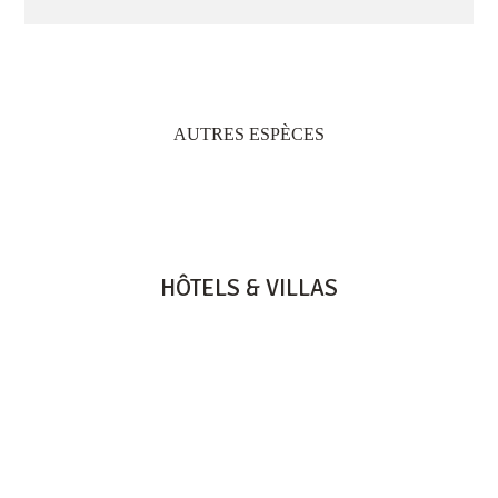
AUTRES ESPÈCES
HÔTELS & VILLAS
HERITAGE RESORTS & GOLF
HERITAGE LE TELFAIR
HERITAGE AWALI
HERITAGE THE VILLAS
HERITAGE LE TELFAIR GOLF & WELLNESS RESORT
B9 BEL OMBRE, 61002 - MAURITIUS
TEL: +230 601 5500