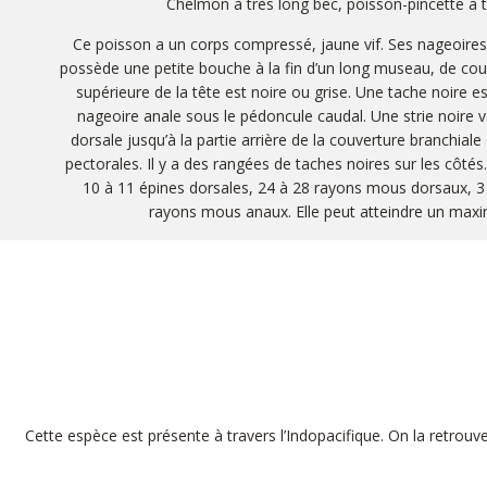
Chelmon à très long bec, poisson-pincette à t
Ce poisson a un corps compressé, jaune vif. Ses nageoires
possède une petite bouche à la fin d’un long museau, de coul
supérieure de la tête est noire ou grise. Une tache noire est
nageoire anale sous le pédoncule caudal. Une strie noire 
dorsale jusqu’à la partie arrière de la couverture branchiale
pectorales. Il y a des rangées de taches noires sur les côtés
10 à 11 épines dorsales, 24 à 28 rayons mous dorsaux, 3 
rayons mous anaux. Elle peut atteindre un ma
Cette espèce est présente à travers l’Indopacifique. On la retrou