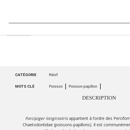
RETOUR
CATÉGORIE
Récif
MOTS CLÉ
Poisson
Poisson-papillon
DESCRIPTION
Forcipiger longirostris
appartient à l’ordre des Percifor
Chaetodontidae (poissons-papillons). Il est communéme