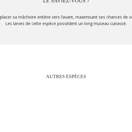
LE SAVIEZ-VOUS ?
placer sa mâchoire entière vers l’avant, maximisant ses chances de se 
Les larves de cette espèce possèdent un long museau cuirassé.
AUTRES ESPÈCES
HERITAGE LE TELFAIR GOLF & WELLNESS RESORT
B9 BEL OMBRE, 61002 - MAURITIUS
TEL: +230 601 5500