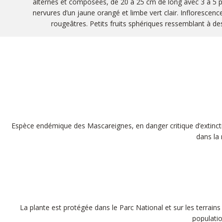
alternes et composées, de 20 à 25 cm de long avec 3 à 5 pai
nervures d’un jaune orangé et limbe vert clair. Inflorescence
rougeâtres. Petits fruits sphériques ressemblant à de
Espèce endémique des Mascareignes, en danger critique d’extinction
dans la 
La plante est protégée dans le Parc National et sur les terrains 
populatio