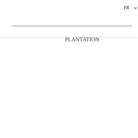
MÉTIERS ET TRAVAILLEURS DE LA
BACK
PLANTATION