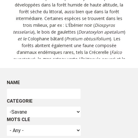
développées dans la forêt humide de haute altitude, la
forêt sèche du littoral, aussi bien que dans la forêt
intermédiaire. Certaines espèces se trouvent dans les
trois milieux, par ex : L’Ébénier noir (
Diospyros
tesselaria
), le bois de gaulettes (
Doratoxylon apetalum
)
et le
Colophane bâtard (
Protium obtusifolium
). Les
forêts abritent également une faune composée
d’animaux endémiques rares, tels la Crécerelle (
Falco
punctatus
), le gros cateau verte (
Psittacula eques
) et le
chauve-souris (Pteropus
niger
), le seul mammifère
endémique terrestre connu.
NAME
CARACTÉRISTIQUES FORESTIÈRES
CATÉGORIE
Types de forêts
Les conditions qui provoquent la spécificité des forêts
MOTS CLÉ
mauriciennes sont la pluviométrie, l’altitude, les types de
sol et le régime des vents qui ont ont mené au
développement de dix différents types de forêts sur l’île.