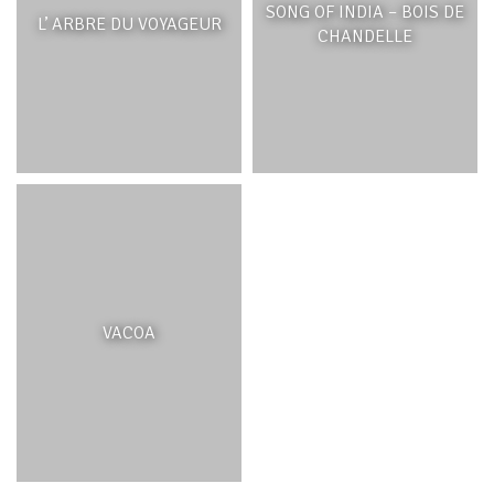
SONG OF INDIA – BOIS DE
tâches de couleurs vives qui ornent les feuilles sont
L’ ARBRE DU VOYAGEUR
CHANDELLE
répulsives pour les herbivores et les formes palmées des
feuilles servent à optimiser la captation de la lumière à
travers la densité de la canopée. De nombreuses
espèces portent leurs inflorescences directement sur
leurs troncs, ce qui en facilite l’accès aux insectes, aux
reptiles tels le gecko de Maurice et aux oiseaux, tous
pollinisateurs de leurs fleurs. Un autre trait distinctif de
nombreuses plantes, est leurs fruits larges, charnus,
souvent de couleurs brillantes contenant des graines
dures dont se nourrissaient les dodos, scinques (lézards)
et tortues géantes. Du temps de leur existence, ces
derniers ont donc joué un rôle important dans la
dispersion des graines. Leur disparition a certainement
VACOA
été un facteur impactant sur la faible régénération de
beaucoup d’espèces.
FONCTIONS ET SERVICES